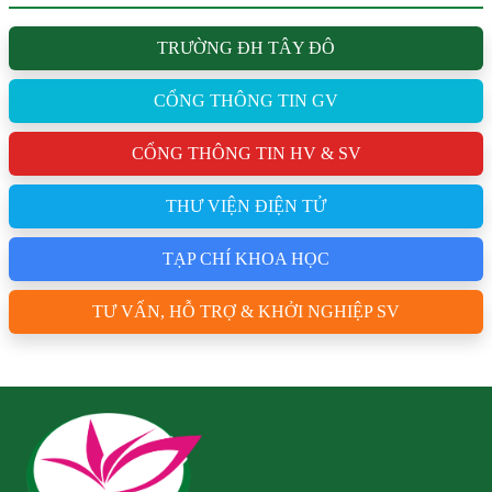
TRƯỜNG ĐH TÂY ĐÔ
CỔNG THÔNG TIN GV
CỔNG THÔNG TIN HV & SV
THƯ VIỆN ĐIỆN TỬ
TẠP CHÍ KHOA HỌC
TƯ VẤN, HỖ TRỢ & KHỞI NGHIỆP SV