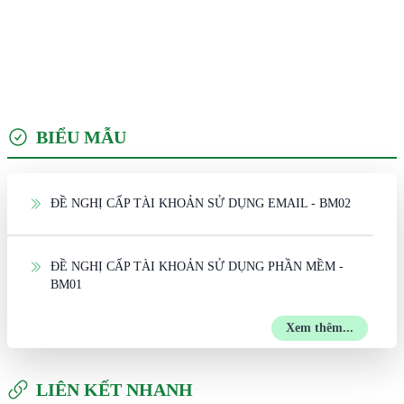
BIỂU MẪU
ĐỀ NGHỊ CẤP TÀI KHOẢN SỬ DỤNG EMAIL - BM02
ĐỀ NGHỊ CẤP TÀI KHOẢN SỬ DỤNG PHẦN MỀM -
BM01
Xem thêm...
LIÊN KẾT NHANH