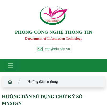
TRƯỜNG ĐẠI HỌC TÂ
Y
 ĐÔ
T
A
Y
 DO UNIVERSIT
Y
PHÒNG CÔNG NGHỆ THÔNG TIN
Department of Information Technology
cntt@tdu.edu.vn
/
Hướng dẫn sử dụng
HƯỚNG DẪN SỬ DỤNG CHỮ KÝ SỐ -
MYSIGN